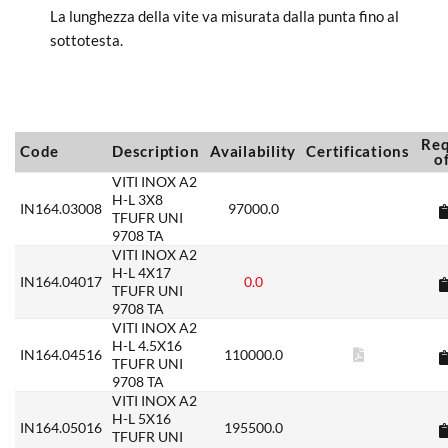
La lunghezza della vite va misurata dalla punta fino al
sottotesta.
Re
Code
Description
Availability
Certifications
o
VITI INOX A2
H-L 3X8
IN164.03008
97000.0
TFUFR UNI
9708 TA
VITI INOX A2
H-L 4X17
IN164.04017
0.0
TFUFR UNI
9708 TA
VITI INOX A2
H-L 4.5X16
IN164.04516
110000.0
TFUFR UNI
9708 TA
VITI INOX A2
H-L 5X16
IN164.05016
195500.0
TFUFR UNI