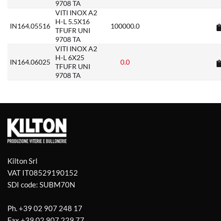
9708 TA
VITI INOX A2
H-L 5.5X16
IN164.05516
100000.0
TFUFR UNI
9708 TA
VITI INOX A2
H-L 6X25
IN164.06025
0.0
TFUFR UNI
9708 TA
Kilton Srl
VAT IT08529190152
SDI code: SUBM70N
Ph.
+39 02 907 248 17
Fax
+39 02 907 229 77