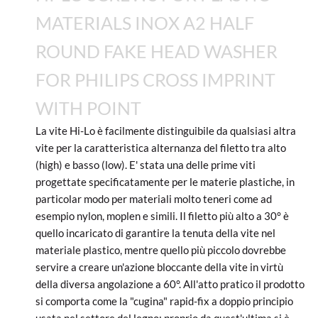
MATERIALS INOX A2 HALF
ROUND FAKE HEAD WASHER
FOR PHILIPS CROSS IMPRINT
WITH POINT
La vite Hi-Lo è facilmente distinguibile da qualsiasi altra
vite per la caratteristica alternanza del filetto tra alto
(high) e basso (low). E' stata una delle prime viti
progettate specificatamente per le materie plastiche, in
particolar modo per materiali molto teneri come ad
esempio nylon, moplen e simili. Il filetto più alto a 30° è
quello incaricato di garantire la tenuta della vite nel
materiale plastico, mentre quello più piccolo dovrebbe
servire a creare un'azione bloccante della vite in virtù
della diversa angolazione a 60°. All'atto pratico il prodotto
si comporta come la "cugina" rapid-fix a doppio principio