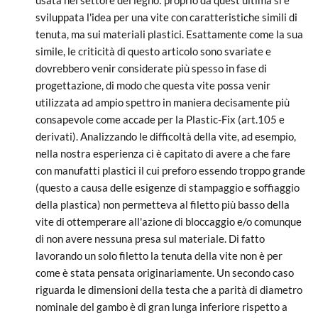
usata nel settore del legno: proprio da quest'ultima si è
sviluppata l'idea per una vite con caratteristiche simili di
tenuta, ma sui materiali plastici. Esattamente come la sua
simile, le criticità di questo articolo sono svariate e
dovrebbero venir considerate più spesso in fase di
progettazione, di modo che questa vite possa venir
utilizzata ad ampio spettro in maniera decisamente più
consapevole come accade per la Plastic-Fix (art.105 e
derivati). Analizzando le difficoltà della vite, ad esempio,
nella nostra esperienza ci è capitato di avere a che fare
con manufatti plastici il cui preforo essendo troppo grande
(questo a causa delle esigenze di stampaggio e soffiaggio
della plastica) non permetteva al filetto più basso della
vite di ottemperare all'azione di bloccaggio e/o comunque
di non avere nessuna presa sul materiale. Di fatto
lavorando un solo filetto la tenuta della vite non è per
come è stata pensata originariamente. Un secondo caso
riguarda le dimensioni della testa che a parità di diametro
nominale del gambo è di gran lunga inferiore rispetto a