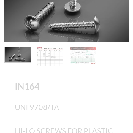
IN164
UNI 9708/TA
HI-LO SCREWS FOR PLASTIC