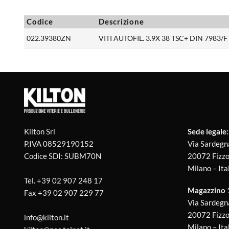
Codice
Descrizione
022.39380ZN
VITI AUTOFIL. 3.9X 38 TSC+ DIN 7983/F
Kilton Srl
Sede legale:
P.IVA 08529190152
Via Sardegn
Codice SDI: SUBM70N
20072 Fizzo
Milano – Ita
Tel.
+39 02 907 248 17
Magazzino 1 
Fax
+39 02 907 229 77
Via Sardegn
20072 Fizzo
info@kilton.it
Milano – Ita