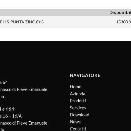
Disponibi
 PH S. PUNTA ZINC.Cr.3
15300.0
NAVIGATORE
a 64
Home
nasco di Pieve Emanuele
Azienda
lia
Prodotti
Services
e ritiri:
Download
a 16 – 16/A
News
nasco di Pieve Emanuele
Contatti
lia