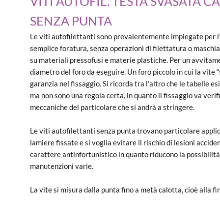
VITI AUTOFIL. TESTA SVASATA C
SENZA PUNTA
Le viti autofilettanti sono prevalentemente impiegate per l
semplice foratura, senza operazioni di filettatura o maschi
su materiali pressofusi e materie plastiche. Per un avvitame
diametro del foro da eseguire. Un foro piccolo in cui la vit
garanzia nel fissaggio. Si ricorda tra l’altro che le tabelle 
ma non sono una regola certa, in quanto il fissaggio va verifi
meccaniche del particolare che si andrà a stringere.
Le viti autofilettanti senza punta trovano particolare applic
lamiere fissate e si voglia evitare il rischio di lesioni accid
carattere antinfortunistico in quanto riducono la possibilità
manutenzioni varie.
La vite si misura dalla punta fino a metà calotta, cioè alla fi