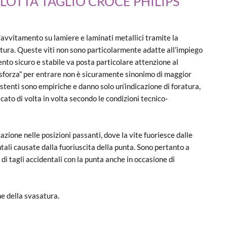
ALOTTA TAGLIO CROCE PHILIPS
’avvitamento su lamiere e laminati metallici tramite la
atura. Queste viti non sono particolarmente adatte all’impiego
nto sicuro e stabile va posta particolare attenzione al
e “sforza” per entrare non è sicuramente sinonimo di maggior
esistenti sono empiriche e danno solo un’indicazione di foratura,
cato di volta in volta secondo le condizioni tecnico-
azione nelle posizioni passanti, dove la vite fuoriesce dalle
entali causate dalla fuoriuscita della punta. Sono pertanto a
 di tagli accidentali con la punta anche in occasione di
ne della svasatura.