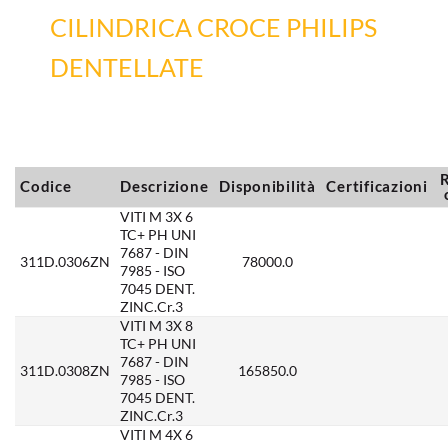
CILINDRICA CROCE PHILIPS
DENTELLATE
R
Codice
Descrizione
Disponibilità
Certificazioni
VITI M 3X 6
TC+ PH UNI
7687 - DIN
311D.0306ZN
78000.0
7985 - ISO
7045 DENT.
ZINC.Cr.3
VITI M 3X 8
TC+ PH UNI
7687 - DIN
311D.0308ZN
165850.0
7985 - ISO
7045 DENT.
ZINC.Cr.3
VITI M 4X 6