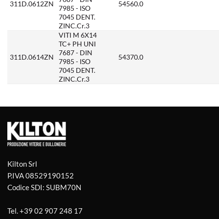
311D.0612ZN
54560.0
7985 - ISO
7045 DENT.
ZINC.Cr.3
VITI M 6X14
TC+ PH UNI
7687 - DIN
311D.0614ZN
54370.0
7985 - ISO
7045 DENT.
ZINC.Cr.3
Kilton Srl
P.IVA 08529190152
Codice SDI: SUBM70N
Tel.
+39 02 907 248 17