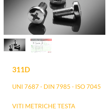
311D
UNI 7687 - DIN 7985 - ISO 7045
VITI METRICHE TESTA