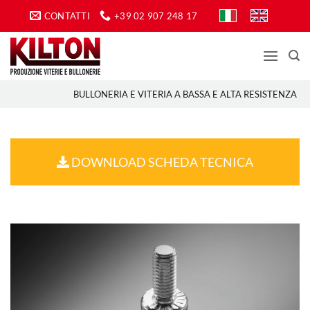
Salta
CONTATTI
+39 02 907 248 17
ai
contenuti
BULLONERIA E VITERIA A BASSA E ALTA RESISTENZA
DOWNLOAD SCHEDA TECNICA