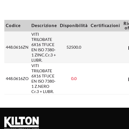
Ri
Codice
Descrizione
Disponibilità
Certificazioni
o
VITI
TRILOBATE
6X16 TFUCE
448.0616ZN
52500.0
EN ISO 7380-
1 ZINC.Cr.3 +
LUBR.
VITI
TRILOBATE
6X16 TFUCE
448.0616ZO
0.0
EN ISO 7380-
1 Z.NERO
Cr.3 + LUBR.