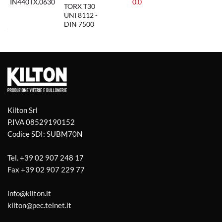
IN440TX.0630
0.0
TORX T30
UNI 8112 -
DIN 7500
Kilton Srl
P.IVA 08529190152
Codice SDI: SUBM70N
Tel.
+39 02 907 248 17
Fax
+39 02 907 229 77
info@kilton.it
kilton@pec.telnet.it