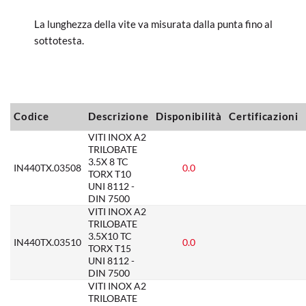
La lunghezza della vite va misurata dalla punta fino al
sottotesta.
Codice
Descrizione
Disponibilità
Certificazioni
VITI INOX A2
TRILOBATE
3.5X 8 TC
IN440TX.03508
0.0
TORX T10
UNI 8112 -
DIN 7500
VITI INOX A2
TRILOBATE
3.5X10 TC
IN440TX.03510
0.0
TORX T15
UNI 8112 -
DIN 7500
VITI INOX A2
TRILOBATE