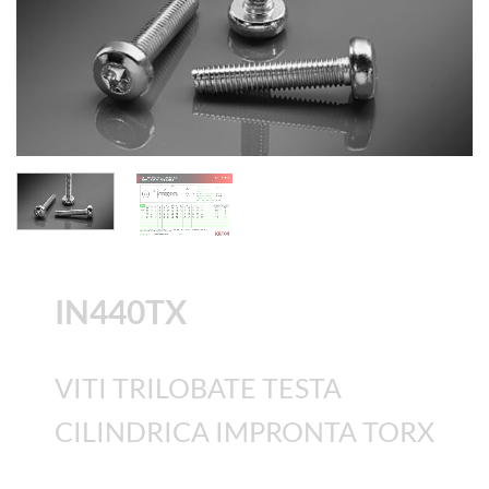
IN440TX
VITI TRILOBATE TESTA
CILINDRICA IMPRONTA TORX