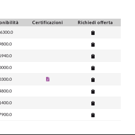
onibilità
Certificazioni
Richiedi offerta
6300.0
9800.0
6940.0
0000.0
0300.0
4800.0
1400.0
7900.0