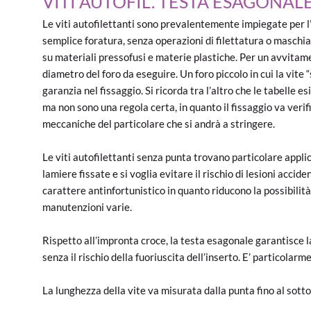
VITI AUTOFIL. TESTA ESAGONAL
Le viti autofilettanti sono prevalentemente impiegate per l
semplice foratura, senza operazioni di filettatura o maschi
su materiali pressofusi e materie plastiche. Per un avvitame
diametro del foro da eseguire. Un foro piccolo in cui la vit
garanzia nel fissaggio. Si ricorda tra l’altro che le tabelle 
ma non sono una regola certa, in quanto il fissaggio va verifi
meccaniche del particolare che si andrà a stringere.
Le viti autofilettanti senza punta trovano particolare applic
lamiere fissate e si voglia evitare il rischio di lesioni accid
carattere antinfortunistico in quanto riducono la possibilità
manutenzioni varie.
Rispetto all’impronta croce, la testa esagonale garantisce la
senza il rischio della fuoriuscita dell’inserto. E’ particolarm
La lunghezza della vite va misurata dalla punta fino al sotto