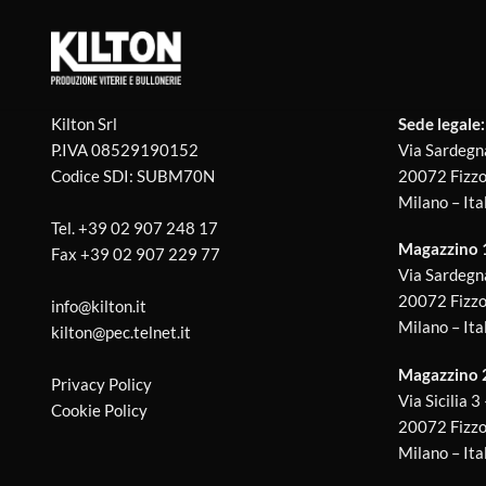
Kilton Srl
Sede legale:
P.IVA 08529190152
Via Sardegn
Codice SDI: SUBM70N
20072 Fizzo
Milano – Ita
Tel.
+39 02 907 248 17
Magazzino 1 
Fax
+39 02 907 229 77
Via Sardegn
20072 Fizzo
info@kilton.it
Milano – Ita
kilton@pec.telnet.it
Magazzino 
Privacy Policy
Via Sicilia 3
Cookie Policy
20072 Fizzo
Milano – Ita