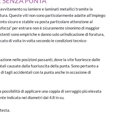
E SENZA PUNTA
’avvitamento su lamiere e laminati metallici tramite la
atura. Queste viti non sono particolarmente adatte all’impiego
nto sicuro e stabile va posta particolare attenzione al
e “sforza” per entrare non è sicuramente sinonimo di maggior
esistenti sono empiriche e danno solo un’indicazione di foratura,
cato di volta in volta secondo le condizioni tecnico-
azione nelle posizioni passanti, dove la vite fuoriesce dalle
entali causate dalla fuoriuscita della punta. Sono pertanto a
 di tagli accidentali con la punta anche in occasione di
 possibilità di applicare una coppia di serraggio più elevata
ente indicata nei diametri dal 4.8 in su.
testa.