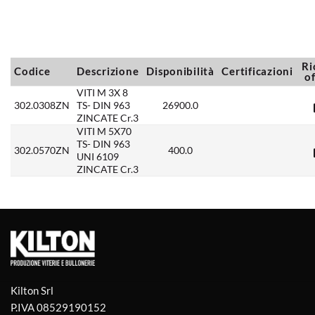
Ri
Codice
Descrizione
Disponibilità
Certificazioni
o
VITI M 3X 8
302.0308ZN
TS- DIN 963
26900.0
ZINCATE Cr.3
VITI M 5X70
TS- DIN 963
302.0570ZN
400.0
UNI 6109
ZINCATE Cr.3
Kilton Srl
P.IVA 08529190152