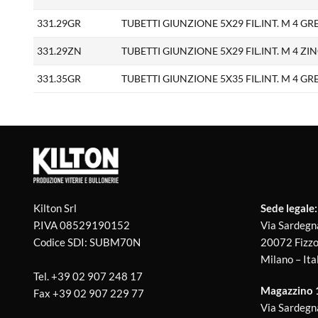
331.29GR
TUBETTI GIUNZIONE 5X29 FIL.INT. M 4 GR
331.29ZN
TUBETTI GIUNZIONE 5X29 FIL.INT. M 4 ZINC
331.35GR
TUBETTI GIUNZIONE 5X35 FIL.INT. M 4 GR
Kilton Srl
Sede legale:
P.IVA 08529190152
Via Sardegn
Codice SDI: SUBM70N
20072 Fizzo
Milano – Ita
Tel.
+39 02 907 248 17
Magazzino 1 
Fax
+39 02 907 229 77
Via Sardegn