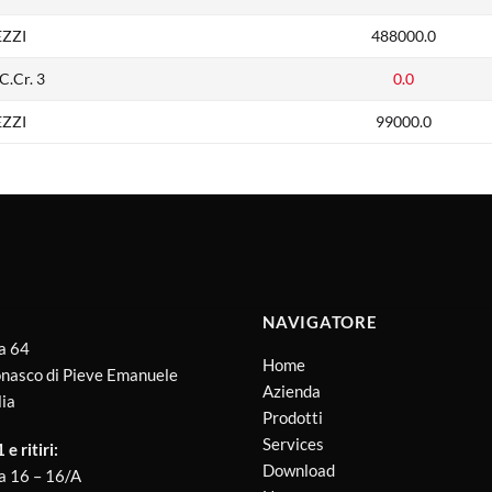
EZZI
488000.0
.Cr. 3
0.0
EZZI
99000.0
NAVIGATORE
a 64
Home
nasco di Pieve Emanuele
Azienda
lia
Prodotti
Services
e ritiri:
Download
a 16 – 16/A