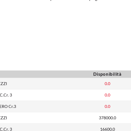
Disponibilità
EZZI
0.0
.Cr. 3
0.0
ERO Cr.3
0.0
EZZI
378000.0
.Cr. 3
16600.0