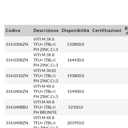
R
Codice
Descrizione
Disponibilità
Certificazioni
VITI M 3X 6
314.0306ZN
TFU+ (TBL+)
510800.0
PH ZINC.Cr.3
VITI M 3X 8
314.0308ZN
TFU+ (TBL+)
164430.0
PH ZINC.Cr.3
VITI M 3X10
314.0310ZN
TFU+ (TBL+)
193800.0
PH ZINC.Cr.3
VITI M 4X 6
314.0406ZN
TFU+ (TBL+)
154900.0
PH ZINC.Cr.3
VITI M 4X 8
314.0408BU
TFU+ (TBL+)
52100.0
PH BRUNITE
VITI M 4X 8
314.0408ZN
TFU+ (TBL+)
201950.0
PH ZINC.Cr.3