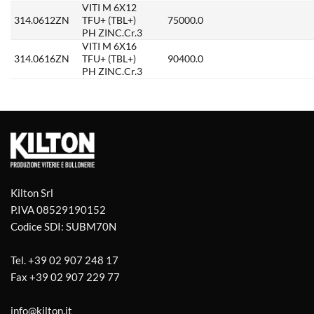
VITI M 6X12
314.0612ZN
TFU+ (TBL+)
75000.0
PH ZINC.Cr.3
VITI M 6X16
314.0616ZN
TFU+ (TBL+)
90400.0
PH ZINC.Cr.3
Kilton Srl
P.IVA 08529190152
Codice SDI: SUBM70N
Tel.
+39 02 907 248 17
Fax
+39 02 907 229 77
info@kilton.it