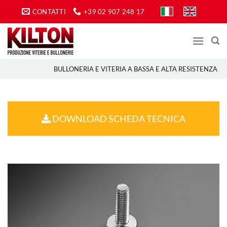
Salta
CONTATTI
+39 02 907 248 17
ai
contenuti
BULLONERIA E VITERIA A BASSA E ALTA RESISTENZA
DOWNLOAD SCHEDA TECNICA