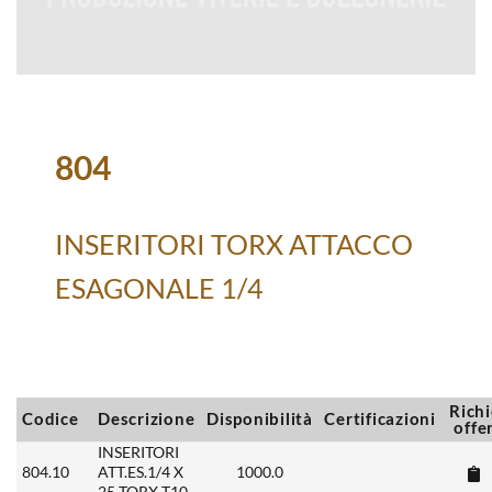
804
INSERITORI TORX ATTACCO
ESAGONALE 1/4
Richi
Codice
Descrizione
Disponibilità
Certificazioni
offe
INSERITORI
804.10
ATT.ES.1/4 X
1000.0
25 TORX T10