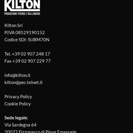
Kilton Srl
P.IVA 08529190152
Codice SDI: SUBM70N
Tel.
+39 02 907 248 17
Fax
+39 02 907 229 77
info@kilton.it
kilton@pec.telnet.it
Privacy Policy
Cookie Policy
Sede legale:
Via Sardegna 64
20072 Fizzonasco di Pieve Emanuele