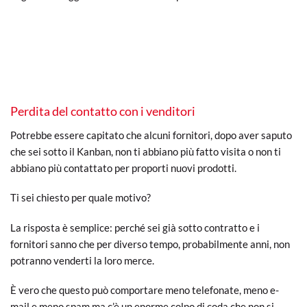
Perdita del contatto con i venditori
Potrebbe essere capitato che alcuni fornitori, dopo aver saputo
che sei sotto il Kanban, non ti abbiano più fatto visita o non ti
abbiano più contattato per proporti nuovi prodotti.
Ti sei chiesto per quale motivo?
La risposta è semplice: perché sei già sotto contratto e i
fornitori sanno che per diverso tempo, probabilmente anni, non
potranno venderti la loro merce.
È vero che questo può comportare meno telefonate, meno e-
mail e meno spam ma c’è un enorme colpo di coda che non si